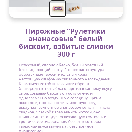
Пирожные "Рулетики 
ананасовые" белый 
бисквит, взбитые сливки 
300 г
Невесомый, словно облако, белый рулетный 
бисквит, тающий во рту. Его нежная структура 
обволакивает восхитительный крем — 
настоящую симфонию сливочного наслаждения. 
Классические взбитые сливки обрели 
благородные ноты благодаря изысканному вкусу 
сыра, создавая бархатистую, плотную и 
одновременно воздушную середину. Ярким 
аккордом, пронзающим сливочную негу, 
выступает солнечное ананасовое конфи — кисло-
сладкое, с легкой карамельной ноткой, оно 
привносит в этот дуэт освежающую сочность и 
тропическое очарование. Десерт, в котором 
гармония вкуса звучит как безупречное 
пианиссимо».